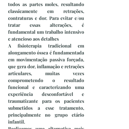
todos as partes moles, resultando 
classicamente em retrações, 
contraturas e dor. Para evitar e/ou 
tratar essas alterações, é 
fundamental um trabalho intensivo 
e atencioso aos detalhes
A fisioterapia tradicional em 
alongamento óssea é fundamentada 
em movimentação passiva forçada, 
que gera dor, inflamação e retrações 
articulares, muitas vezes 
comprometendo o resultado 
funcional e caracterizando uma 
experiência desconfortável e 
traumatizante para os pacientes 
submetidos a esse tratamento, 
principalmente no grupo etário 
infantil.
Realizamos uma alternativa mais 