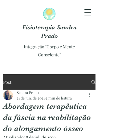
Fisioterapia Sandra
Prado
Integração "Corpo e Mente
Consciente"
Post
Sandra Prado
21 de jun. de 2021
2 min de leitura
Abordagem terapêutica
da fáscia na reabilitação
do alongamento ósseo
Atualizado:
8 de jul. de 2023