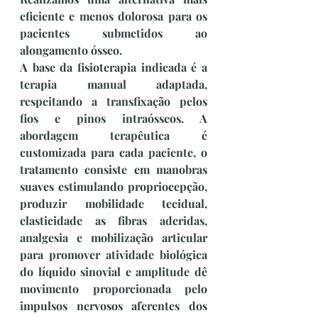
eficiente e menos dolorosa para os 
pacientes submetidos ao 
alongamento ósseo.
A base da fisioterapia indicada é a 
terapia manual adaptada, 
respeitando a transfixação pelos 
fios e pinos intraósseos. A 
abordagem terapêutica é 
customizada para cada paciente, o 
tratamento consiste em manobras 
suaves estimulando propriocepção, 
produzir mobilidade tecidual, 
elasticidade as fibras aderidas, 
analgesia e mobilização articular 
para promover atividade biológica 
do líquido sinovial e amplitude dê 
movimento proporcionada pelo 
impulsos nervosos aferentes dos 