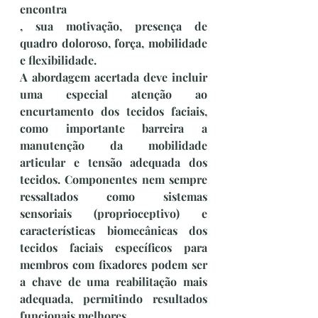
encontra
, sua motivação, presença de 
quadro doloroso, força, mobilidade 
e flexibilidade.
A abordagem acertada deve incluir 
uma especial atenção ao 
encurtamento dos tecidos faciais, 
como importante barreira a 
manutenção da mobilidade 
articular e tensão adequada dos 
tecidos. Componentes nem sempre 
ressaltados como sistemas 
sensoriais (proprioceptivo) e 
características biomecânicas dos 
tecidos faciais específicos para 
membros com fixadores podem ser 
a chave de uma reabilitação mais 
adequada, permitindo resultados 
funcionais melhores.