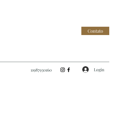
Contato
Login
11987930160