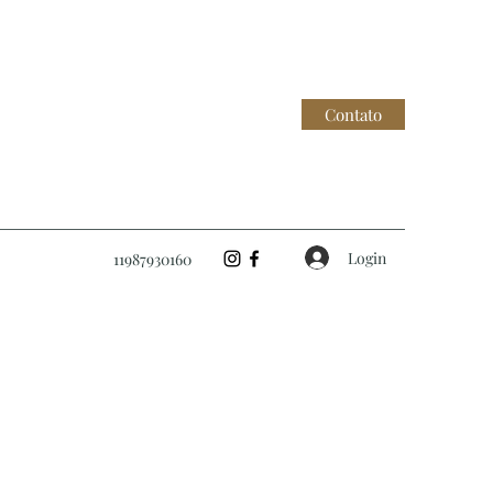
Contato
Login
11987930160