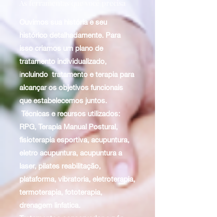
As ferramentas que você precisa
Ouvimos sua história e seu
histórico detalhadamente. Para
isso criamos um plano de
tratamento individualizado,
i
ncluindo tratamento e terapia para
alcançar os objetivos funcionais
que estabelecemos juntos.
Técnicas e recursos utilizados:
RPG, Terapia Manual Postural,
fisioterapia esportiva, acupuntura,
eletro acupuntura, acupuntura a
laser, pilates reabilitação,
plataforma, vibratoria, eletroterapia,
termoterapia, fototerapia,
drenagem linfatica.