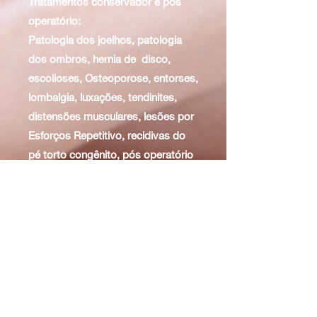
Tratamentos conservador e pós
operatório:
Patologia dos joelhos, patologia
dos ombros, hernia de disco,
escolioses, Osteoporose, entorses,
lombalgia, luxações, tendinites,
distensões musculares, lesões por
Esforços Repetitivo, recidivas do
pé torto congênito, pós operatório
de alongamento ósseo.
Pediatria: terapias suaves que não
causam desconforto para a criança,
técnicas suaves adaptada a pediatria e
orientação aos pais.
Entre em contato