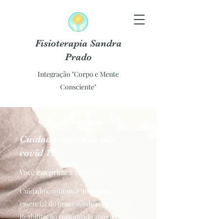
Fisioterapia Sandra
Prado
Integração "Corpo e Mente
Consciente"
Cuidado contínuo pós
covid 19
Você em primeiro lugar
Cuidado contínuo é uma parte
essencial do processo de recuperação.
Reabilitação continuada após a fase