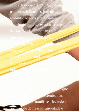
aguda da doença, COVID19, alguns
pacientes irão necessitar de
reabilitação após alta hospitalar,
o paciente pode apresentar: redução
da capacidade pulmonar, fraqueza
muscular, fadiga, alterações de
equilíbrio, dificuldade para andar,
sensação de “falta de ar” (dispneia) aos
esforços (como andar e subir escadas),
o que pode prejudicar a sua
independência funcional e o retorno a
suas atividades de vida diária em casa
e no trabalho.
Além disso, o impacto emocional, que
pode afetar não só o paciente, mas
também os seus familiares, levando a
quadros de depressão, ansiedade e