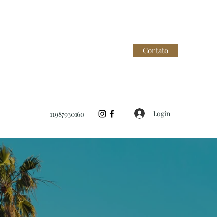
Contato
Login
11987930160