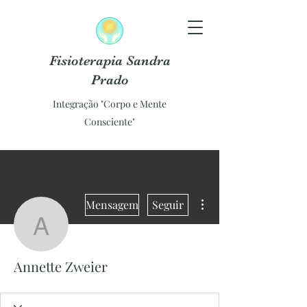
Fisioterapia Sandra
Prado
Integração "Corpo e Mente
Consciente"
Mais ações
Mensagem
Seguir
Annette Zweier
Annette Zweier