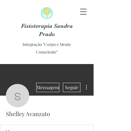
Fisioterapia Sandra
Prado
Integração "Corpo e Mente
Consciente"
Mais ações
Mensagem
Seguir
Shelley Avanzato
Shelley Avanzato