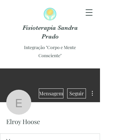
Fisioterapia Sandra
Prado
Integração "Corpo e Mente
Consciente"
Mais ações
Mensagem
Seguir
Elroy Hoose
Elroy Hoose