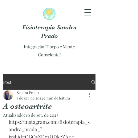
Fisioterapia Sandra
Prado
Integração "Corpo e Mente
Consciente"
Post
Sandra Prado
3 de set. de 2023
2 min de leitura
A osteoartrite
Atualizado:
10 de set. de 2023
https://instagram.com/fisioterapia_s
andra_prado_?
igshid=OGQ5ZDc2ODk2ZA==