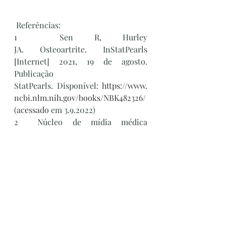
 Referências:
1  Sen R, Hurley 
JA. Osteoartrite. InStatPearls 
[Internet] 2021, 19 de agosto. 
Publicação 
StatPearls. Disponível: 
https://www.
ncbi.nlm.nih.gov/books/NBK482326/
(acessado
 em 3.9.2022)
2  Núcleo de mídia médica 
Osteoartrite | Núcleo Saúde 
Disponível 
em: 
https://www.youtube.com/watch
?v=41IMR_Dp5bs
 (último acesso em 
28.5.2019)
3   Fundação para artrite 
O que é 
artrite
 Disponível 
em: 
https://www.arthritis.org/about-