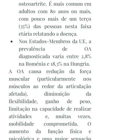
osteoartrite. É mais comum em 
adultos com 80 anos ou mais, 
com pouco mais de um terço 
(35%) das pessoas nesta faixa 
etária relatando a doença. 
Nos Estados-Membros da UE, a 
prevalência de OA 
diagnosticada varia entre 2,8% 
na Roménia e 18,3% na Hungria. 
A OA causa redução da força 
muscular (particularmente nos 
músculos ao redor da articulação 
afetada), diminuição da 
flexibilidade, ganho de peso, 
limitação na capacidade de realizar 
atividades  e, muitas vezes, 
mobilidade comprometida. O 
aumento da função física e 
psicológica e uma maior sensação 