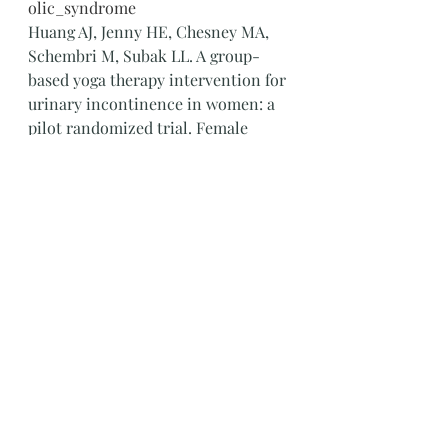
olic_syndrome
Huang AJ, Jenny HE, Chesney MA, 
Schembri M, Subak LL. A group-
based yoga therapy intervention for 
urinary incontinence in women: a 
pilot randomized trial. Female 
pelvic medicine & reconstructive 
surgery. 2014 May;20(3):147. 
Available from: 
https://www.ncbi.nlm.nih.gov/pmc/a
rticles/PMC4310548/pdf/nihms65693
6.pdf
Dhapola MS, Prasad MR. Role of 
different asanas during prenatal 
and postnatal pregnancy. 
International Journal of Physical 
Education & Sports. 2018;3:09-
16.Available from: 