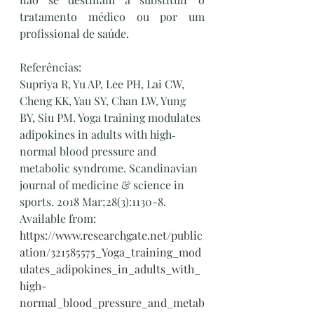
tratamento médico ou por um 
profissional de saúde.
Referências:
Supriya R, Yu AP, Lee PH, Lai CW, 
Cheng KK, Yau SY, Chan LW, Yung 
BY, Siu PM. Yoga training modulates 
adipokines in adults with high‐
normal blood pressure and 
metabolic syndrome. Scandinavian 
journal of medicine & science in 
sports. 2018 Mar;28(3):1130-8. 
Available from: 
https://www.researchgate.net/public
ation/321585575_Yoga_training_mod
ulates_adipokines_in_adults_with_
high-
normal_blood_pressure_and_metab